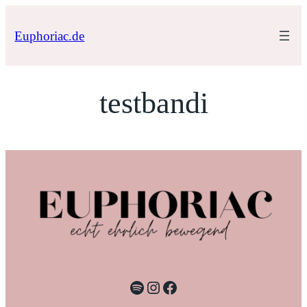
Zum
Inhalt
Euphoriac.de
springen
testbandi
Spotify
Instagram
Facebook